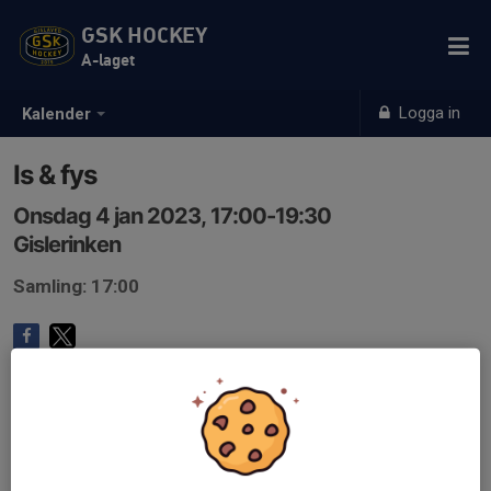
GSK HOCKEY
A-laget
Logga in
Kalender
Is & fys
Onsdag 4 jan 2023, 17:00-19:30
Gislerinken
Samling: 17:00