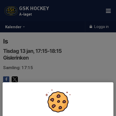
GSK HOCKEY
A-laget
Logga in
Kalender
Is
Tisdag 13 jan, 17:15-18:15
Gislerinken
Samling: 17:15