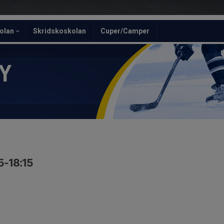
olan
Skridskoskolan
Cuper/Camper
Y
15-18:15