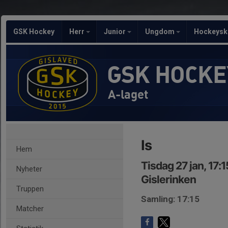
GSK Hockey
Herr
Junior
Ungdom
Hockeysk
GSK HOCKE
A-laget
Is
Hem
Tisdag 27 jan, 17:
Nyheter
Gislerinken
Truppen
Samling: 17:15
Matcher