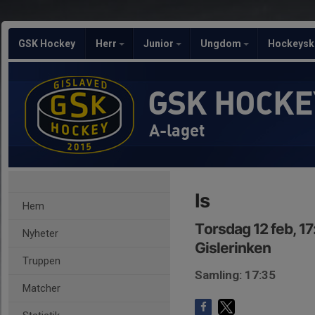
GSK Hockey
Herr
Junior
Ungdom
Hockeysk
GSK HOCKE
A-laget
Is
Hem
Torsdag 12 feb, 1
Nyheter
Gislerinken
Truppen
Samling: 17:35
Matcher