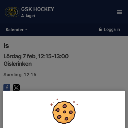
GSK HOCKEY
A-laget
Logga in
Kalender
Is
Lördag 7 feb, 12:15-13:00
Gislerinken
Samling: 12:15