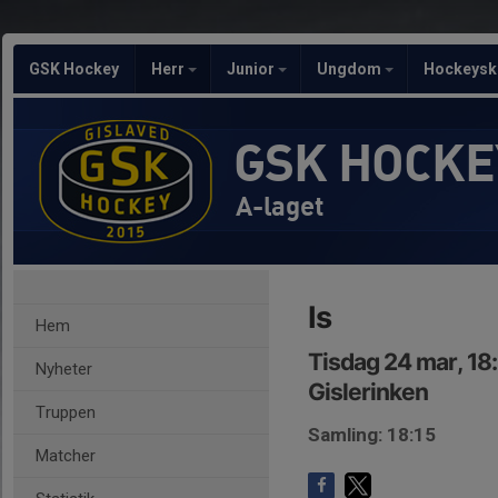
GSK Hockey
Herr
Junior
Ungdom
Hockeysk
GSK HOCKE
A-laget
Is
Hem
Tisdag 24 mar, 18
Nyheter
Gislerinken
Truppen
Samling: 18:15
Matcher