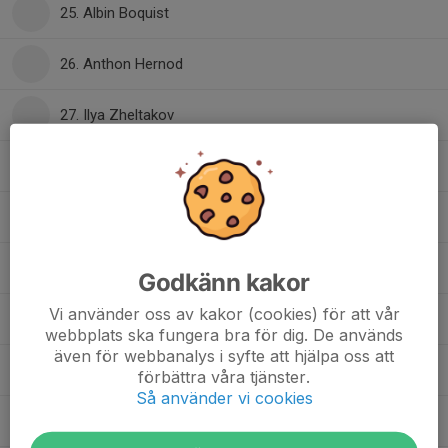
25. Albin Boquist
26. Anthon Hernod
27. Ilya Zheltakov
28. Johan Brännström
29. Linus Roos
33. David Carlsson
Godkänn kakor
Vi använder oss av kakor (cookies) för att vår
35. Hugo Marklund
webbplats ska fungera bra för dig. De används
även för webbanalys i syfte att hjälpa oss att
40. Viktor Johannesson
förbättra våra tjänster.
Så använder vi cookies
44. Ahlbin Hernod