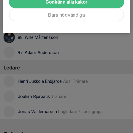
Godkänn alla kakor
51. Jonatan Nielsen
Bara nödvändiga
70. Adam Ahnberg
88. Wille Mårtensson
97. Adam Andersson
Ledare
Henri Jukkola Enbjärde
Ass. Tränare
Joakim Bjurbäck
Tränare
Jonas Valdemarsen
Lagledare / sportgrupp