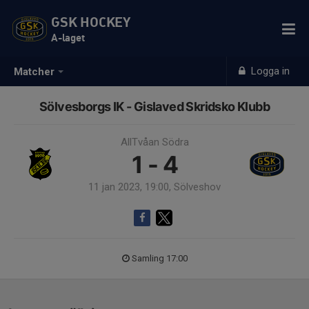
GSK HOCKEY
A-laget
Logga in
Matcher
Sölvesborgs IK - Gislaved Skridsko Klubb
AllTvåan Södra
1 - 4
11 jan 2023, 19:00, Sölveshov
Samling 17:00