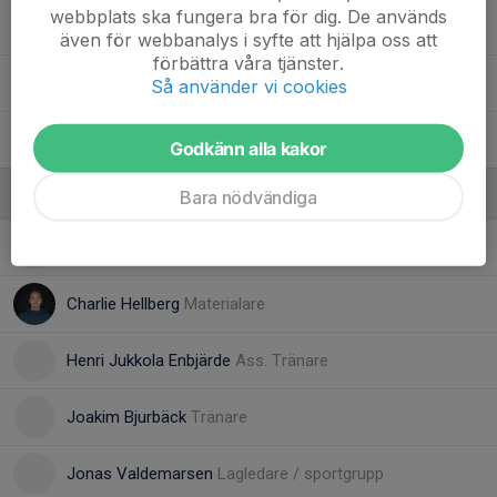
webbplats ska fungera bra för dig. De används
70. Adam Ahnberg
även för webbanalys i syfte att hjälpa oss att
förbättra våra tjänster.
88. Wille Mårtensson
Så använder vi cookies
97. Adam Andersson
Godkänn alla kakor
Ledare
Bara nödvändiga
Aki Eronen
Materialare
Charlie Hellberg
Materialare
Henri Jukkola Enbjärde
Ass. Tränare
Joakim Bjurbäck
Tränare
Jonas Valdemarsen
Lagledare / sportgrupp