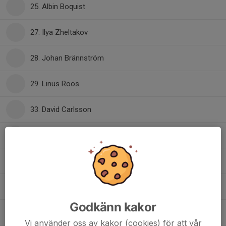
25. Albin Boquist
27. Ilya Zheltakov
28. Johan Brännström
29. Linus Roos
33. David Carlsson
35. Hugo Marklund
40. Viktor Johannesson
44. Ahlbin Hernod
Godkänn kakor
51. Jonatan Nielsen
Vi använder oss av kakor (cookies) för att vår