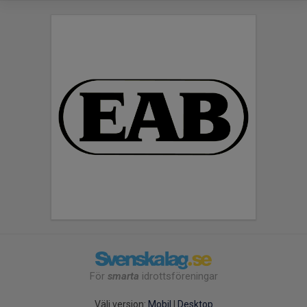
För
smarta
idrottsföreningar
Välj version:
Mobil
|
Desktop