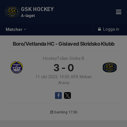
GSK HOCKEY
A-laget
Logga in
Matcher
Boro/Vetlanda HC - Gislaved Skridsko Klubb
HockeyTvåan Södra B
3 - 0
11 okt 2023, 19:00, KFK Mekan
Arena
Samling 17:00