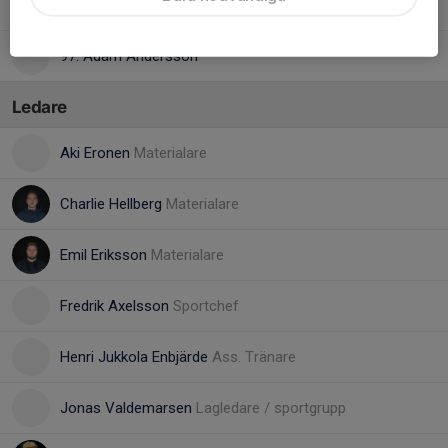
88. Wille Mårtensson
97. Adam Andersson
Ledare
Aki Eronen
Materialare
Charlie Hellberg
Materialare
Emil Eriksson
Materialare
Fredrik Axelsson
Sportchef
Henri Jukkola Enbjärde
Ass. Tränare
Jonas Valdemarsen
Lagledare / sportgrupp