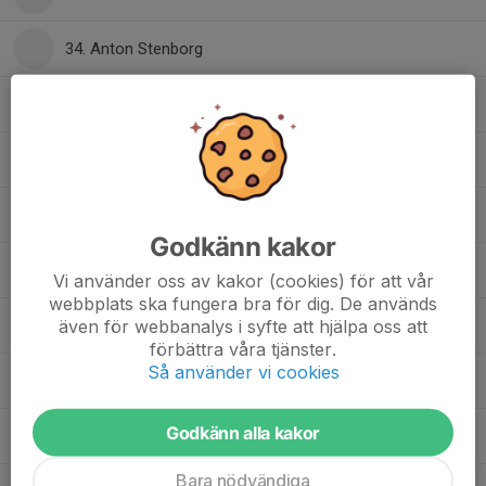
34. Anton Stenborg
35. Hugo Marklund
40. Kevin Tettzell
42. Axel Gamlén
Godkänn kakor
44. Ahlbin Hernod
Vi använder oss av kakor (cookies) för att vår
webbplats ska fungera bra för dig. De används
även för webbanalys i syfte att hjälpa oss att
51. Edvin Åström
förbättra våra tjänster.
Så använder vi cookies
70. August Eriksson
Godkänn alla kakor
71. Miloš Pušac
Bara nödvändiga