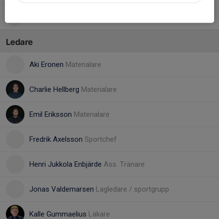
97. Adam Andersson
Ledare
Aki Eronen
Materialare
Charlie Hellberg
Materialare
Emil Eriksson
Materialare
Fredrik Axelsson
Sportchef
Henri Jukkola Enbjärde
Ass. Tränare
Jonas Valdemarsen
Lagledare / sportgrupp
Kalle Gummaelius
Läkare