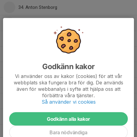
34. Anton Stenborg
35. Hugo Marklund
40. Kevin Tettzell
42. Axel Gamlén
Godkänn kakor
44. Ahlbin Hernod
Vi använder oss av kakor (cookies) för att vår
webbplats ska fungera bra för dig. De används
51. Edvin Åström
även för webbanalys i syfte att hjälpa oss att
förbättra våra tjänster.
70. August Eriksson
Så använder vi cookies
71. Miloš Pušac
Godkänn alla kakor
Bara nödvändiga
88. Wille Mårtensson