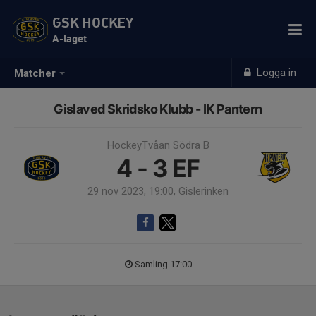
GSK HOCKEY
A-laget
Logga in
Matcher
Gislaved Skridsko Klubb - IK Pantern
HockeyTvåan Södra B
4 - 3
EF
29 nov 2023, 19:00, Gislerinken
Samling 17:00