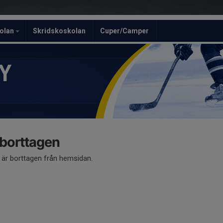
olan
Skridskoskolan
Cuper/Camper
Y
 borttagen
å är borttagen från hemsidan.