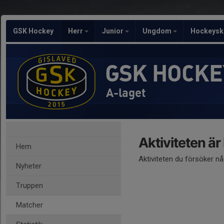
GSK Hockey
Herr
Junior
Ungdom
Hockeysk
GSK HOCKE
A-laget
Aktiviteten är
Hem
Aktiviteten du försöker n
Nyheter
Truppen
Matcher