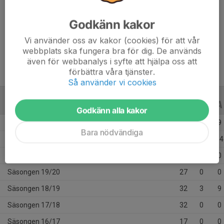
Ålder
20 år
Godkänn kakor
Längd
173 cm
Vikt
60 kg
Vi använder oss av kakor (cookies) för att vår
webbplats ska fungera bra för dig. De används
även för webbanalys i syfte att hjälpa oss att
förbättra våra tjänster.
Så använder vi cookies
ALLA SERIER
ALLA ÅR
Godkänn alla kakor
Säsongen 25/26
48
16
9
Bara nödvändiga
Säsongen 24/25
60
17
14
Säsongen 20/21
4
0
0
Säsongen 19/20
27
0
0
Säsongen 18/19
32
3
9
Säsongen 17/18
32
0
0
Säsongen 16/17
17
0
0