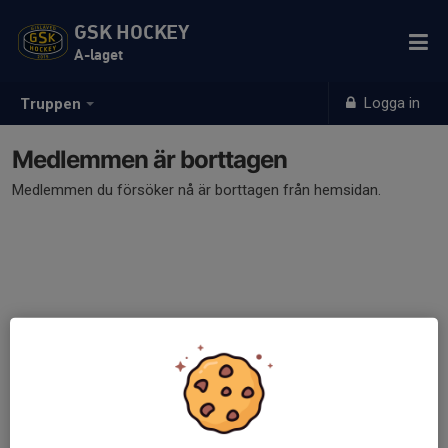
GSK HOCKEY
A-laget
Logga in
Truppen
Medlemmen är borttagen
Medlemmen du försöker nå är borttagen från hemsidan.