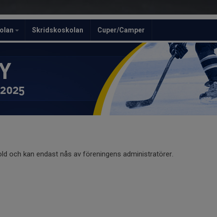
olan
Skridskoskolan
Cuper/Camper
Y
 2025
old och kan endast nås av föreningens administratörer.