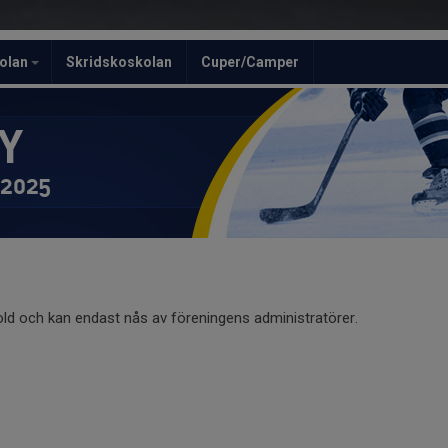
olan
Skridskoskolan
Cuper/Camper
Y
 2025
old och kan endast nås av föreningens administratörer.