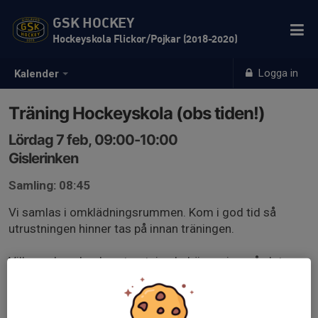
GSK HOCKEY
Hockeyskola Flickor/Pojkar (2018-2020)
Logga in
Kalender
Träning Hockeyskola (obs tiden!)
Lördag 7 feb, 09:00-10:00
Gislerinken
Samling: 08:45
Vi samlas i omklädningsrummen. Kom i god tid så
utrustningen hinner tas på innan träningen.
Vill man hyra hockeyutrustning behöver ni va på plats
8.30, men kontakta mig gärna innan så kan vi förbereda.
Första tre gångerna är prova-på.