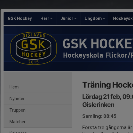
GSK Hockey
Herr
Junior
Ungdom
Hockeysk
GSK HOCKE
Hockeyskola Flickor/
Träning Hock
Hem
Lördag 21 feb, 09
Nyheter
Gislerinken
Truppen
Samling: 08:45
Matcher
Första tre gångerna är