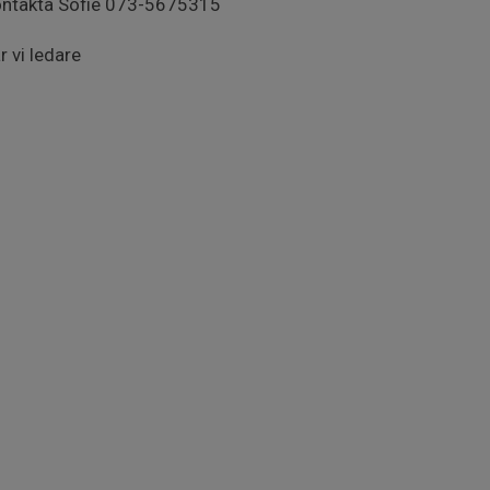
kontakta Sofie 073-5675315
 vi ledare