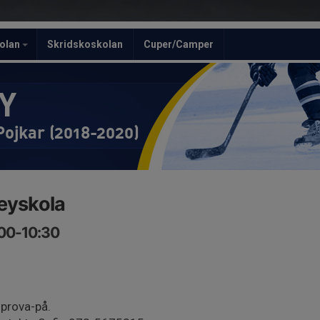
olan
Skridskoskolan
Cuper/Camper
Y
Pojkar (2018-2020)
eyskola
:00-10:30
 prova-på.