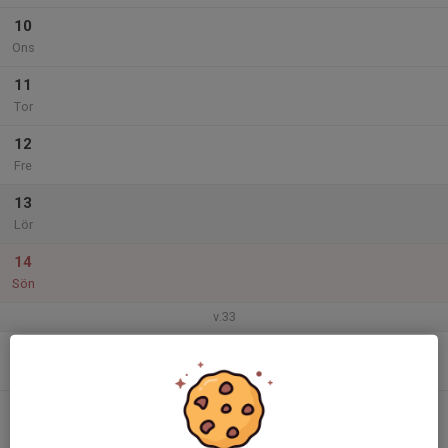
10
Ons
11
Tor
12
Fre
13
Lör
14
Sön
v.33
15
Mån
16
Tis