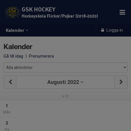
GSK HOCKEY
Hockeyskola Flickor/Pojkar (2018-2020)
Logga in
Kalender
Kalender
Gå till idag
|
Prenumerera
Augusti 2022
v.31
1
Mån
2
Tis