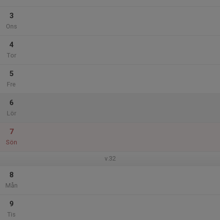
3
Ons
4
Tor
5
Fre
6
Lör
7
Sön
v.32
8
Mån
9
Tis