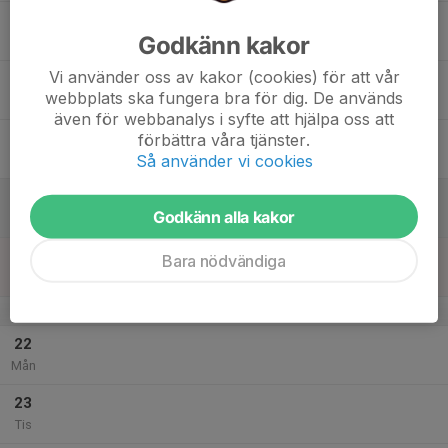
17
Godkänn kakor
Ons
Vi använder oss av kakor (cookies) för att vår
18
webbplats ska fungera bra för dig. De används
Tor
även för webbanalys i syfte att hjälpa oss att
19
förbättra våra tjänster.
Så använder vi cookies
Fre
20
Godkänn alla kakor
Lör
21
Bara nödvändiga
Sön
v.34
22
Mån
23
Tis