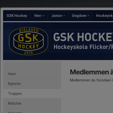
GSK Hockey
Herr
Junior
Ungdom
Hockeysk
GSK HOCKE
Hockeyskola Flickor/
Medlemmen är
Hem
Medlemmen du försöker nå
Nyheter
Truppen
Matcher