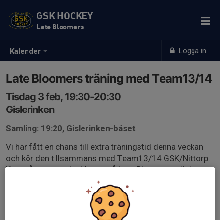
GSK HOCKEY
Late Bloomers
Logga in
Kalender
Late Bloomers träning med Team13/14
Tisdag 3 feb, 19:30-20:30
Gislerinken
Samling: 19:20, Gislerinken-båset
Vi har fått en chans till extra träningstid denna veckan
och kör den tillsammans med Team13/14 GSK/Nittorp.
Krav på samma skydd som på Late Bloomers träningar
(Hjälm med galler, Skridskor, Handskar, Halsskydd-all
övrig utrustning är en rekommendation).
Hoppas att så många som möjligt kan komma, det blir