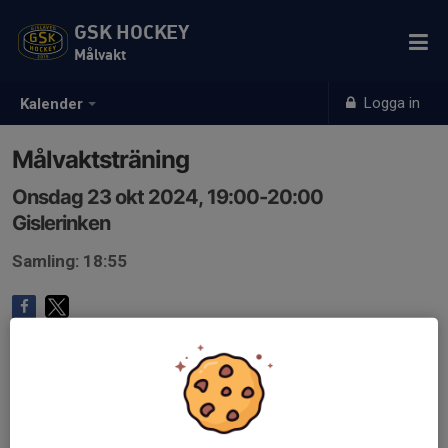
GSK HOCKEY
Målvakt
Logga in
Kalender
Målvaktsträning
Onsdag 23 okt 2024, 19:00-20:00
Gislerinken
Samling: 18:55