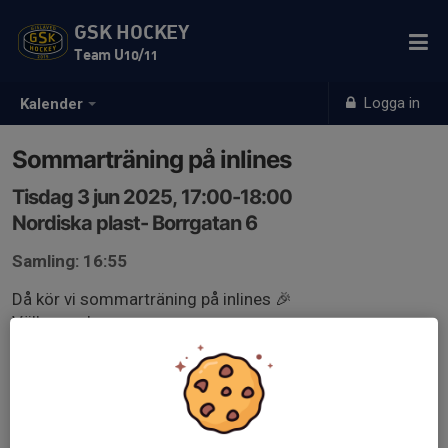
GSK HOCKEY
Team U10/11
Logga in
Kalender
Sommarträning på inlines
Tisdag 3 jun 2025, 17:00-18:00
Nordiska plast- Borrgatan 6
Samling: 16:55
Då kör vi sommarträning på inlines 🎉
Välkomna!