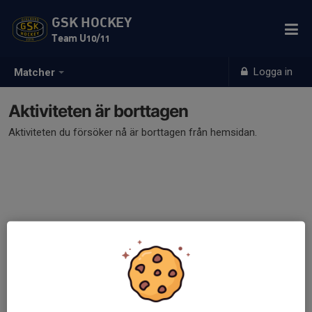
GSK HOCKEY
Team U10/11
Logga in
Matcher
Aktiviteten är borttagen
Aktiviteten du försöker nå är borttagen från hemsidan.