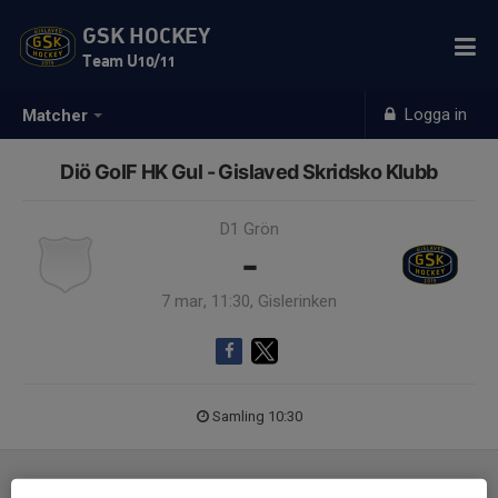
GSK HOCKEY
Team U10/11
Logga in
Matcher
Diö GoIF HK Gul - Gislaved Skridsko Klubb
D1 Grön
-
7 mar, 11:30, Gislerinken
Samling 10:30