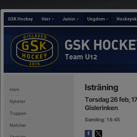
GSK Hockey
Herr
Junior
Ungdom
Hockeysk
GSK HOCKE
Team U12
Isträning
Hem
Torsdag 26 feb, 1
Nyheter
Gislerinken
Truppen
Samling: 16:45
Matcher