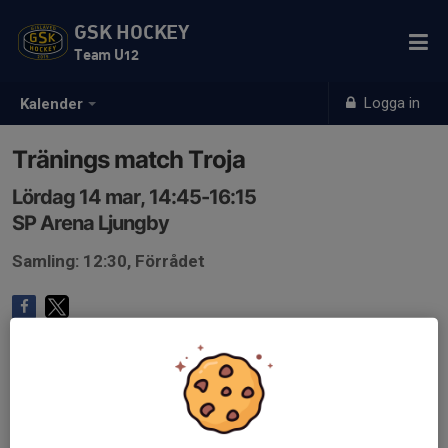
GSK HOCKEY
Team U12
Logga in
Kalender
Tränings match Troja
Lördag 14 mar, 14:45-16:15
SP Arena Ljungby
Samling: 12:30, Förrådet