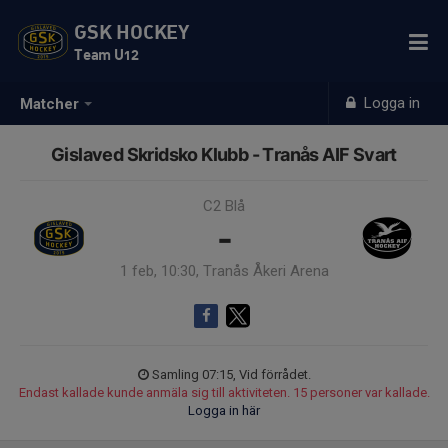
GSK HOCKEY
Team U12
Logga in
Matcher
Gislaved Skridsko Klubb - Tranås AIF Svart
C2 Blå
-
1 feb, 10:30, Tranås Åkeri Arena
Samling 07:15, Vid förrådet.
Endast kallade kunde anmäla sig till aktiviteten. 15 personer var kallade.
Logga in här