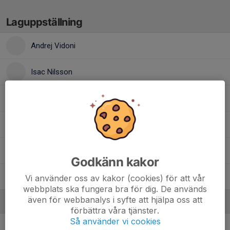
Laguppställning
Andrej Vidoni
Isac Nilsson
Liam Bjelke
22. Noel Blomgren
Sigge Svenningsson
Godkänn kakor
William Edlar
Vi använder oss av kakor (cookies) för att vår
webbplats ska fungera bra för dig. De används
även för webbanalys i syfte att hjälpa oss att
Ledare
förbättra våra tjänster.
Så använder vi cookies
Miloš Pušac
Sportchef