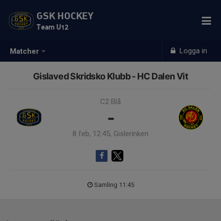
GSK HOCKEY
Team U12
Logga in
Matcher
Gislaved Skridsko Klubb - HC Dalen Vit
C2 Blå
-
8 feb, 12:45, Gislerinken
Samling 11:45