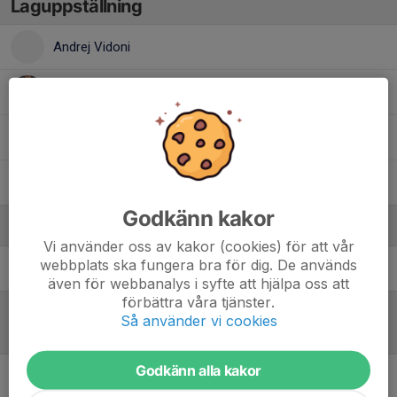
Laguppställning
Andrej Vidoni
Hjalmar Hagesjö
Lukas Lund
William Andersson
Godkänn kakor
Ledare
Vi använder oss av kakor (cookies) för att vår
webbplats ska fungera bra för dig. De används
Christian Bjelke
Huvudtränare Team15
även för webbanalys i syfte att hjälpa oss att
förbättra våra tjänster.
Så använder vi cookies
Referat
Godkänn alla kakor
Inget referat skrivet