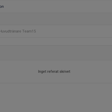
son
Huvudtränare Team15
Inget referat skrivet