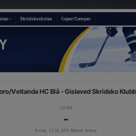
olan
Skridskoskolan
Cuper/Camper
Y
oro/Vetlanda HC Blå - Gislaved Skridsko Klub
C2 Blå
-
8 mar, 13:30, KFK Mekan Arena