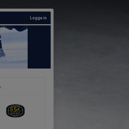
Logga in
b