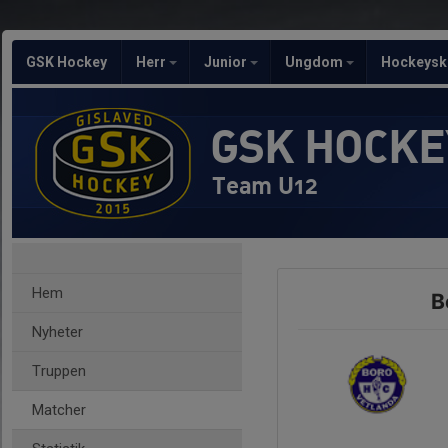
GSK Hockey
Herr
Junior
Ungdom
Hockeysk
GSK HOCKE
Team U12
Hem
B
Nyheter
Truppen
Matcher