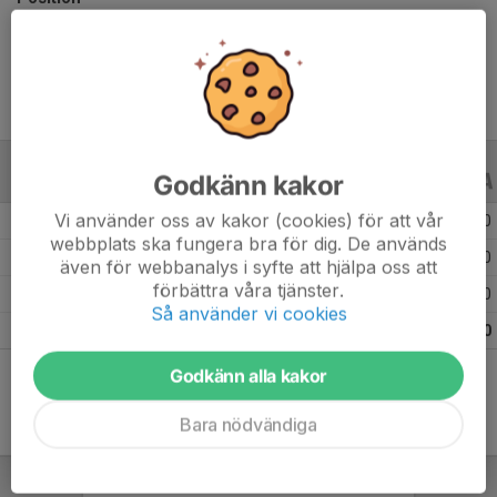
Ålder
10 år
Godkänn kakor
ALLA SERIER
ALLA ÅR
Vi använder oss av kakor (cookies) för att vår
Säsongen 25/26
16
0
0
webbplats ska fungera bra för dig. De används
Säsongen 24/25
8
0
0
även för webbanalys i syfte att hjälpa oss att
förbättra våra tjänster.
Säsongen 23/24
40
0
0
Så använder vi cookies
Totalt
64
0
0
Godkänn alla kakor
Bara nödvändiga