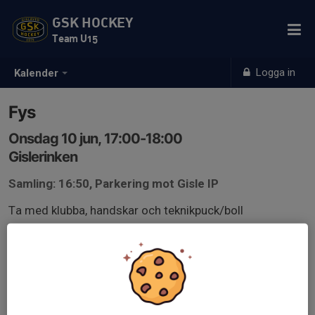
GSK HOCKEY
Team U15
Logga in
Kalender
Fys
Onsdag 10 jun, 17:00-18:00
Gislerinken
Samling: 16:50, Parkering mot Gisle IP
Ta med klubba, handskar och teknikpuck/boll