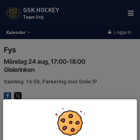
GSK HOCKEY
Team U15
Logga in
Kalender
Fys
Måndag 24 aug, 17:00-18:00
Gislerinken
Samling: 16:50, Parkering mot Gisle IP
Anmälan är öppen för lagets medlemmar.
Logga in här