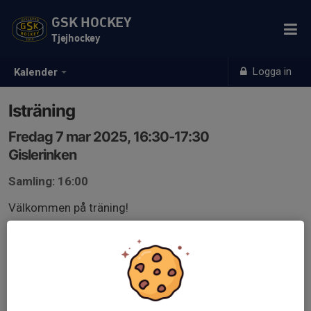
GSK HOCKEY
Tjejhockey
Logga in
Kalender
Isträning
Fredag 7 mar 2025, 16:30-17:30
Gislerinken
Samling: 16:00
Välkommen på träning!