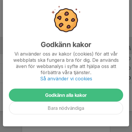
Ålder
10 år
Godkänn kakor
ALLA SERIER
ALLA ÅR
Vi använder oss av kakor (cookies) för att vår
Säsongen 25/26
1
0
0
webbplats ska fungera bra för dig. De används
även för webbanalys i syfte att hjälpa oss att
Säsongen 24/25
14
0
0
förbättra våra tjänster.
Så använder vi cookies
Totalt
15
0
0
Godkänn alla kakor
Bara nödvändiga