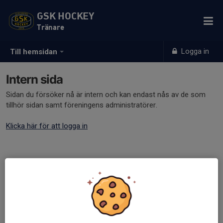
GSK HOCKEY
Tränare
Logga in
Till hemsidan
Intern sida
Sidan du försöker nå är intern och kan endast nås av de som
tillhör sidan samt föreningens administratörer.
Klicka här för att logga in