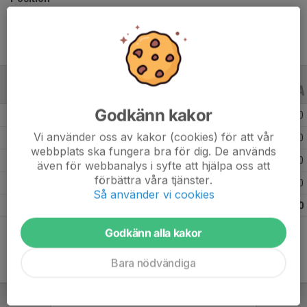
ALLA SERIER
ALLA ÅR
Godkänn kakor
Säsongen 25/26
4
0
0
Vi använder oss av kakor (cookies) för att vår
Säsongen 19/20
21
0
0
webbplats ska fungera bra för dig. De används
Säsongen 18/19
40
0
0
även för webbanalys i syfte att hjälpa oss att
förbättra våra tjänster.
Säsongen 17/18
33
0
0
Så använder vi cookies
Totalt
98
0
0
Godkänn alla kakor
Bara nödvändiga