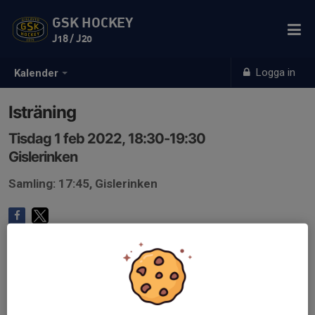
GSK HOCKEY
J18 / J20
Logga in
Kalender
Isträning
Tisdag 1 feb 2022, 18:30-19:30
Gislerinken
Samling: 17:45, Gislerinken