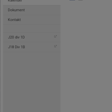
Kalender
Dokument
Kontakt
J20 div 1D
J18 Div 1B