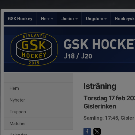
GSK Hockey
Herr
Junior
Ungdom
Hockeysk
GSK HOCKE
J18 / J20
Isträning
Hem
Torsdag 17 feb 20
Nyheter
Gislerinken
Truppen
Samling: 17:45, Gisle
Matcher