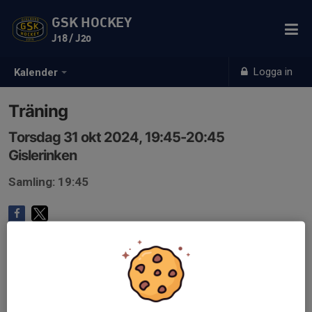
GSK HOCKEY
J18 / J20
Logga in
Kalender
Träning
Torsdag 31 okt 2024, 19:45-20:45
Gislerinken
Samling: 19:45