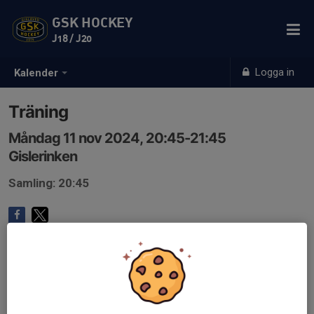
GSK HOCKEY
J18 / J20
Logga in
Kalender
Träning
Måndag 11 nov 2024, 20:45-21:45
Gislerinken
Samling: 20:45