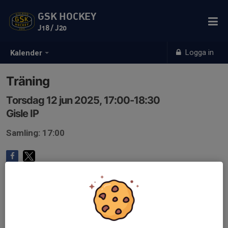
GSK HOCKEY
J18 / J20
Logga in
Kalender
Träning
Torsdag 12 jun 2025, 17:00-18:30
Gisle IP
Samling: 17:00