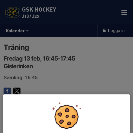
GSK HOCKEY
J18 / J20
Logga in
Kalender
Träning
Fredag 13 feb, 16:45-17:45
Gislerinken
Samling: 16:45