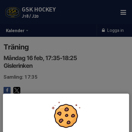
GSK HOCKEY
J18 / J20
Logga in
Kalender
Träning
Måndag 16 feb, 17:35-18:25
Gislerinken
Samling: 17:35