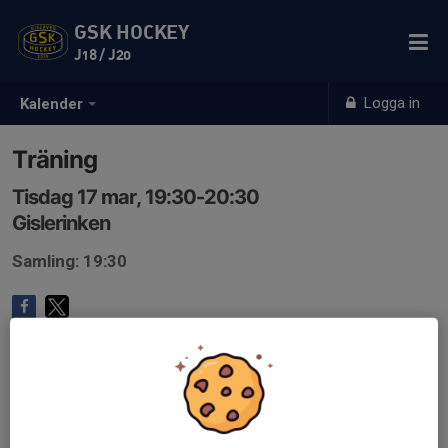
GSK HOCKEY
J18 / J20
Logga in
Kalender
Träning
Tisdag 17 mar, 19:30-20:30
Gislerinken
Samling: 19:30