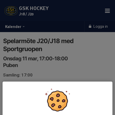
GSK HOCKEY
J18 / J20
Logga in
Kalender
Spelarmöte J20/J18 med
Sportgruopen
Onsdag 11 mar, 17:00-18:00
Puben
Samling: 17:00