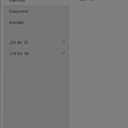
Kalender
Dokument
Kontakt
J20 div 1D
J18 Div 1B