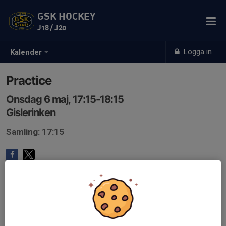
GSK HOCKEY
J18 / J20
Logga in
Kalender
Practice
Onsdag 6 maj, 17:15-18:15
Gislerinken
Samling: 17:15