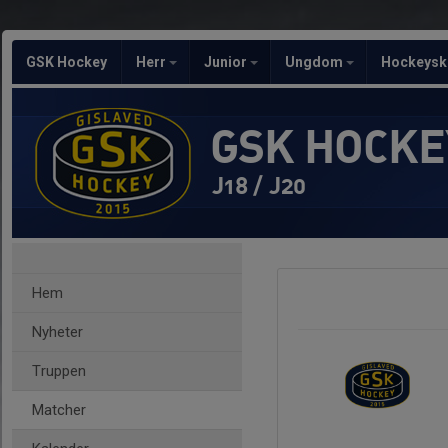
GSK Hockey
Herr
Junior
Ungdom
Hockeysk
GSK HOCKE
J18 / J20
Hem
Nyheter
Truppen
Matcher