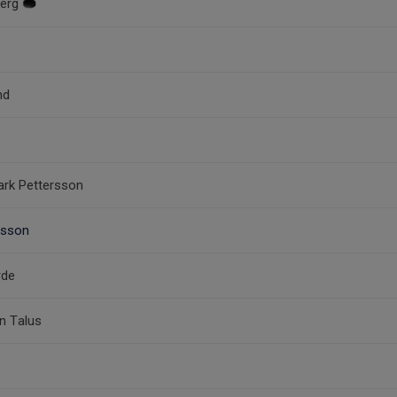
berg
nd
ark Pettersson
rsson
rde
on Talus