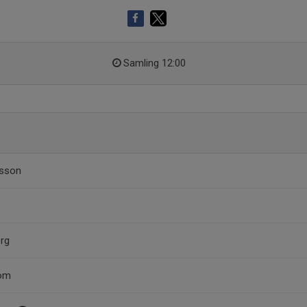
Samling 12:00
rsson
erg
röm