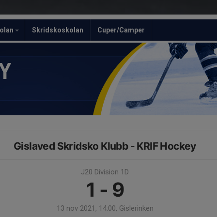
olan
Skridskoskolan
Cuper/Camper
Y
Gislaved Skridsko Klubb - KRIF Hockey
J20 Division 1D
1 - 9
13 nov 2021, 14:00, Gislerinken