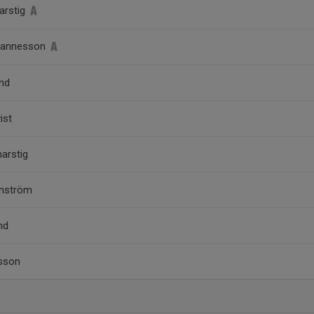
arstig
 Jannesson
and
ist
arstig
rnström
nd
nsson