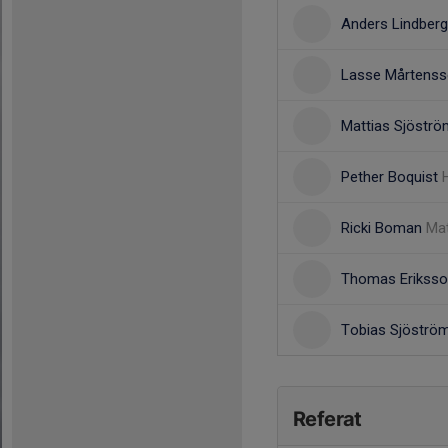
Anders Lindber
Lasse Mårtens
Mattias Sjöstr
Pether Boquist
Ricki Boman
Mat
Thomas Erikss
Tobias Sjöströ
Referat