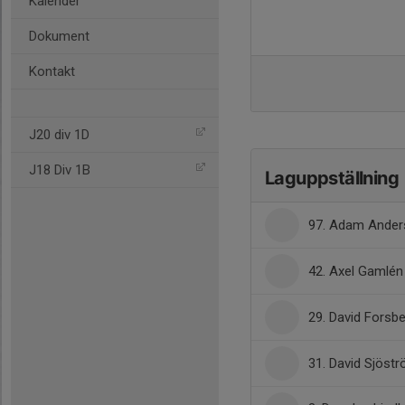
Kalender
Dokument
Kontakt
J20 div 1D
J18 Div 1B
Laguppställning
97. Adam Ande
42. Axel Gamlén
29. David Forsb
31. David Sjöst