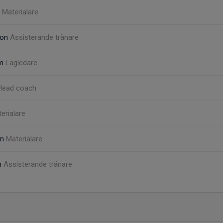
g
Materialare
son
Assisterande tränare
öm
Lagledare
Head coach
erialare
on
Materialare
m
Assisterande tränare