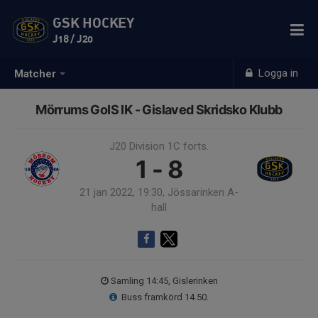
GSK HOCKEY
J18 / J20
Logga in
Matcher
Mörrums GoIS IK - Gislaved Skridsko Klubb
J20 Division 1C forts.
1 - 8
21 jan 2022, 19:30, Jössarinken A-
hall
Samling 14:45, Gislerinken
Buss framkörd 14.50.