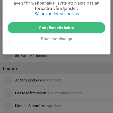
även för webbanalys i syfte att hjälpa oss att
28. Oscar Lindqvist
förbättra våra tjänster.
Så använder vi cookies
9. Pontus Hammarstig
Godkänn alla kakor
11. Rasmus Ericsson
Bara nödvändiga
25. Teodor Qvarnström
88. Wille Mårtensson
Ledare
Anders Lindberg
Materialare
Lasse Mårtensson
Assisterande tränare
Mattias Sjöström
Lagledare