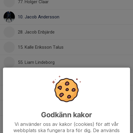
77. Holger Claar
10. Jacob Andersson
28. Jacob Enbjärde
15. Kalle Eriksson Talus
55. Liam Lindeborg
2. Linus Boman
10. Linus Palm Jannesson
30. Ludwig Mårtensson - Fäldt
Godkänn kakor
97. Ludwig Sjöland
Vi använder oss av kakor (cookies) för att vår
webbplats ska fungera bra för dig. De används