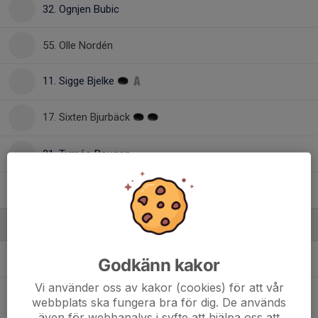
32. Ognjen Bubic
55. Olle Nordén
11. Sigge Bjelke
17. Sixten Bjurbäck
21. Tyméo Bougon
5. Wilmer Bjelke
Ledare
Andreas Sjöblom
Tränare
Godkänn kakor
Vi använder oss av kakor (cookies) för att vår
Bozo Bubic
Materialare
webbplats ska fungera bra för dig. De används
även för webbanalys i syfte att hjälpa oss att