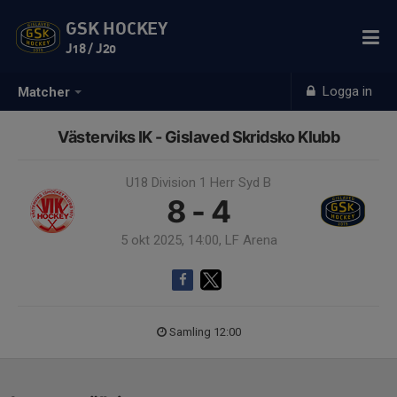
GSK HOCKEY
J18 / J20
Logga in
Matcher
Västerviks IK - Gislaved Skridsko Klubb
U18 Division 1 Herr Syd B
8 - 4
5 okt 2025, 14:00, LF Arena
Samling 12:00