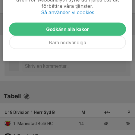
förbättra våra tjänster.
Joakim Bjurbäck
Tränare
Så använder vi cookies
Referat
Godkänn alla kakor
Bara nödvändiga
Inget referat skrivet
Tabell
U18 Division 1 Herr Syd B
M
+/-
P
1. Mariestad BoIS HC
14
48
35