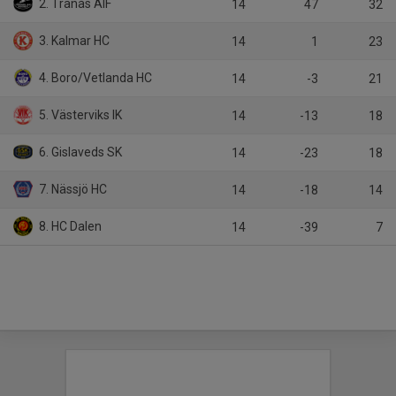
2. Tranås AIF
14
47
32
3. Kalmar HC
14
1
23
4. Boro/Vetlanda HC
14
-3
21
5. Västerviks IK
14
-13
18
6. Gislaveds SK
14
-23
18
7. Nässjö HC
14
-18
14
8. HC Dalen
14
-39
7